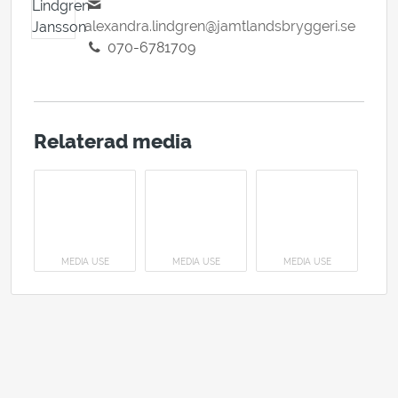
alexandra.lindgren@jamtlandsbryggeri.se
070-6781709
Relaterad media
MEDIA USE
MEDIA USE
MEDIA USE