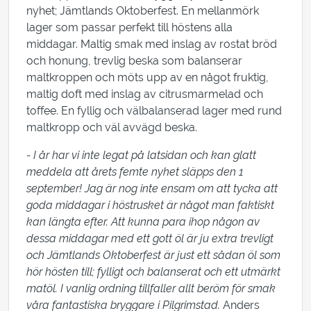
nyhet; Jämtlands Oktoberfest. En mellanmörk
lager som passar perfekt till höstens alla
middagar. Maltig smak med inslag av rostat bröd
och honung, trevlig beska som balanserar
maltkroppen och möts upp av en något fruktig,
maltig doft med inslag av citrusmarmelad och
toffee. En fyllig och välbalanserad lager med rund
maltkropp och väl avvägd beska.
- I år har vi inte legat på latsidan och kan glatt
meddela att årets femte nyhet släpps den 1
september! Jag är nog inte ensam om att tycka att
goda middagar i höstrusket är något man faktiskt
kan längta efter. Att kunna para ihop någon av
dessa middagar med ett gott öl är ju extra trevligt
och Jämtlands Oktoberfest är just ett sådan öl som
hör hösten till; fylligt och balanserat och ett utmärkt
matöl. I vanlig ordning tillfaller allt beröm för smak
våra fantastiska bryggare i Pilgrimstad.
Anders