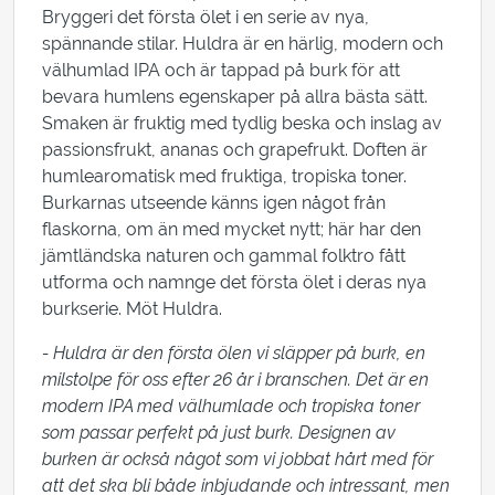
Bryggeri det första ölet i en serie av nya,
spännande stilar. Huldra är en härlig, modern och
välhumlad IPA och är tappad på burk för att
bevara humlens egenskaper på allra bästa sätt.
Smaken är fruktig med tydlig beska och inslag av
passionsfrukt, ananas och grapefrukt. Doften är
humlearomatisk med fruktiga, tropiska toner.
Burkarnas utseende känns igen något från
flaskorna, om än med mycket nytt; här har den
jämtländska naturen och gammal folktro fått
utforma och namnge det första ölet i deras nya
burkserie. Möt Huldra.
- Huldra är den första ölen vi släpper på burk, en
milstolpe för oss efter 26 år i branschen. Det är en
modern IPA med välhumlade och tropiska toner
som passar perfekt på just burk. Designen av
burken är också något som vi jobbat hårt med för
att det ska bli både inbjudande och intressant, men