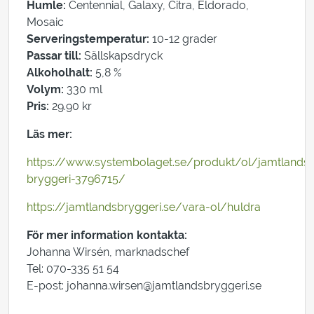
Humle:
Centennial, Galaxy, Citra, Eldorado,
Mosaic
Serveringstemperatur:
10-12 grader
Passar till:
Sällskapsdryck
Alkoholhalt:
5,8 %
Volym:
330 ml
Pris:
29.90 kr
Läs mer:
https://www.systembolaget.se/produkt/ol/jamtlands-
bryggeri-3796715/
https://jamtlandsbryggeri.se/vara-ol/huldra
För mer information kontakta:
Johanna Wirsén, marknadschef
Tel: 070-335 51 54
E-post: johanna.wirsen@jamtlandsbryggeri.se