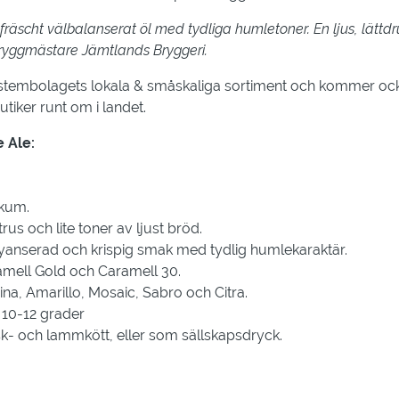
tt fräscht välbalanserat öl med tydliga humletoner. En ljus, lätt
bryggmästare Jämtlands Bryggeri.
ystembolagets lokala & småskaliga sortiment och kommer ock
butiker runt om i landet.
e Ale:
skum.
trus och lite toner av ljust bröd.
yanserad och krispig smak med tydlig humlekaraktär.
ramell Gold och Caramell 30.
na, Amarillo, Mosaic, Sabro och Citra.
:
10-12 grader
sk- och lammkött, eller som sällskapsdryck.