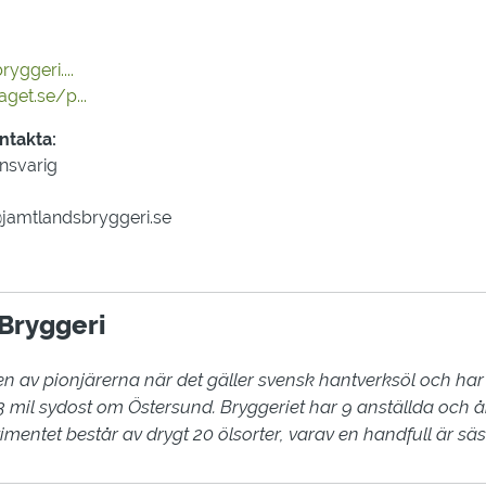
yggeri....
get.se/p...
ntakta:
ansvarig
@jamtlandsbryggeri.se
Bryggeri
n av pionjärerna när det gäller svensk hantverksöl och har
, 3 mil sydost om Östersund. Bryggeriet har 9 anställda och
ortimentet består av drygt 20 ölsorter, varav en handfull är sä