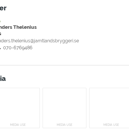
er
D
nders Thelenius
nders.thelenius@jamtlandsbryggeri.se
070-6769486
ia
MEDIA USE
MEDIA USE
MEDIA USE