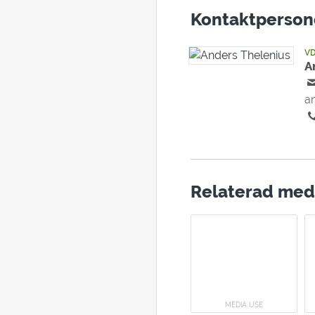
Kontaktperson
V
A
a
Relaterad med
MEDIA USE