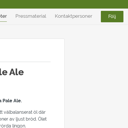
ter
Pressmaterial
Kontaktpersoner
Följ
le Ale
a Pale Ale.
tt välbalanserat öl där
oner av ljust bröd. Ölet
örda lingon.