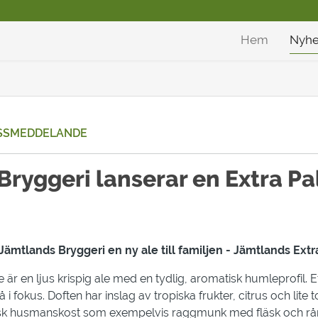
Hem
Nyhe
SSMEDDELANDE
ryggeri lanserar en Extra Pa
ämtlands Bryggeri en ny ale till familjen - Jämtlands Extr
 är en ljus krispig ale med en tydlig, aromatisk humleprofil. E
i fokus. Doften har inslag av tropiska frukter, citrus och lite t
ensk husmanskost som exempelvis raggmunk med fläsk och rår