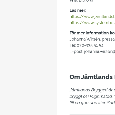
Pris:
29:90 kr
Läs mer:
https://www.jamtlandsbr
https://www.systembola
För mer information ko
Johanna Wirsén, press
Tel: 070-335 51 54
E-post: johanna.wirsen
Om Jämtlands 
Jämtlands Bryggeri är e
bryggt öl i Pilgrimstad
till ca 900 000 liter. S