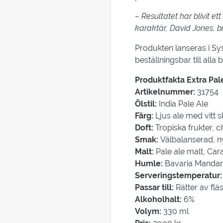
–
Resultatet har blivit e
karaktär
, David Jones, 
Produkten lanseras i S
beställningsbar till alla 
Produktfakta Extra Pal
Artikelnummer:
31754
Ölstil:
India Pale Ale
Färg:
Ljus ale med vitt 
Doft:
Tropiska frukter, ci
Smak:
Välbalanserad, n
Malt:
Pale ale malt, Ca
Humle:
Bavaria Mandari
Serveringstemperatur
Passar till:
Rätter av flä
Alkoholhalt:
6%
Volym:
330 ml